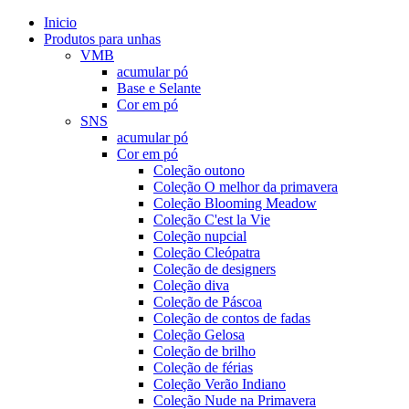
Inicio
Produtos para unhas
VMB
acumular pó
Base e Selante
Cor em pó
SNS
acumular pó
Cor em pó
Coleção outono
Coleção O melhor da primavera
Coleção Blooming Meadow
Coleção C'est la Vie
Coleção nupcial
Coleção Cleópatra
Coleção de designers
Coleção diva
Coleção de Páscoa
Coleção de contos de fadas
Coleção Gelosa
Coleção de brilho
Coleção de férias
Coleção Verão Indiano
Coleção Nude na Primavera