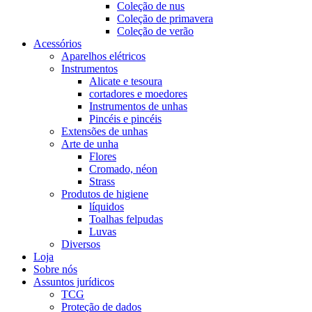
Coleção de nus
Coleção de primavera
Coleção de verão
Acessórios
Aparelhos elétricos
Instrumentos
Alicate e tesoura
cortadores e moedores
Instrumentos de unhas
Pincéis e pincéis
Extensões de unhas
Arte de unha
Flores
Cromado, néon
Strass
Produtos de higiene
líquidos
Toalhas felpudas
Luvas
Diversos
Loja
Sobre nós
Assuntos jurídicos
TCG
Proteção de dados