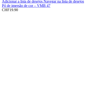
Adicionar a lista de desejos
Navegar na lista de desejos
Pó de imersão de cor – VMB 47
CHF
19.90