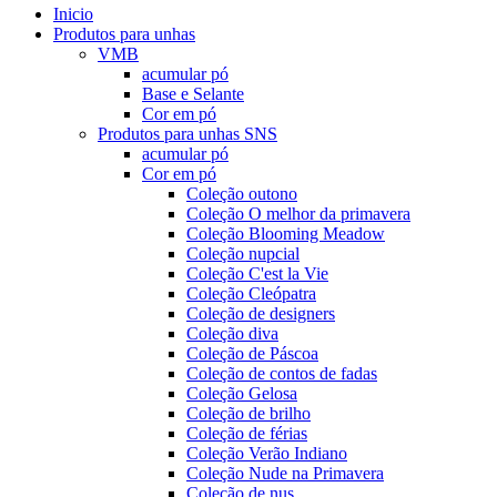
Inicio
Produtos para unhas
VMB
acumular pó
Base e Selante
Cor em pó
Produtos para unhas SNS
acumular pó
Cor em pó
Coleção outono
Coleção O melhor da primavera
Coleção Blooming Meadow
Coleção nupcial
Coleção C'est la Vie
Coleção Cleópatra
Coleção de designers
Coleção diva
Coleção de Páscoa
Coleção de contos de fadas
Coleção Gelosa
Coleção de brilho
Coleção de férias
Coleção Verão Indiano
Coleção Nude na Primavera
Coleção de nus