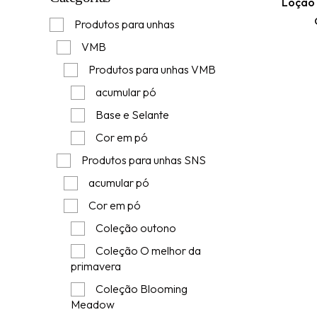
Loção
Produtos para unhas
VMB
Produtos para unhas VMB
acumular pó
Base e Selante
Cor em pó
Produtos para unhas SNS
acumular pó
Cor em pó
Coleção outono
Coleção O melhor da
primavera
Coleção Blooming
Meadow