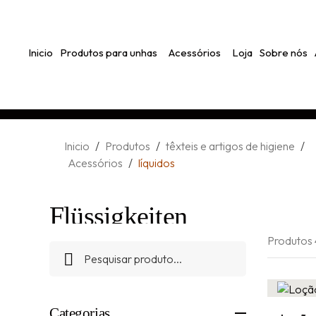
Inicio
Produtos para unhas
Acessórios
Loja
Sobre nós
Inicio
/
Produtos
/
têxteis e artigos de higiene
/
Acessórios
/
líquidos
Flüssigkeiten
Produtos 
Categorias