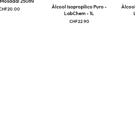
 Mosadal 250ml
Álcool Isopropílico Puro -
Álcool
CHF
20.00
LabChem - 1L
CHF
22.90