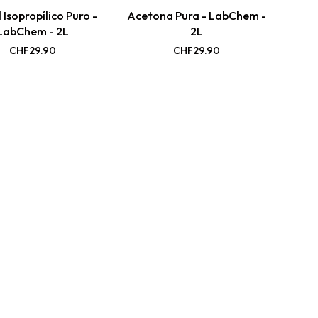
 Isopropílico Puro -
Acetona Pura - LabChem -
LabChem - 2L
2L
CHF
29.90
CHF
29.90