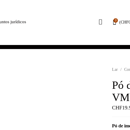
0
untos jurídicos
(
CHF
Lar
/
Cor
Pó 
VM
CHF
19.
Pó de im