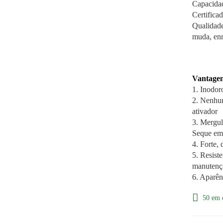
Capacidad
Certifi
Qualidade
muda, enr
Vantagen
1. Inodor
2. Nenhu
ativador
3. Mergul
Seque em 
4. Forte,
5. Resiste
manutenç
6. Aparên
50 em 