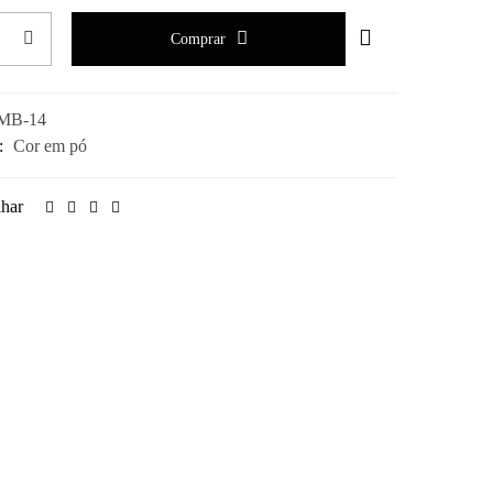
Comprar
MB-14
a:
Cor em pó
lhar