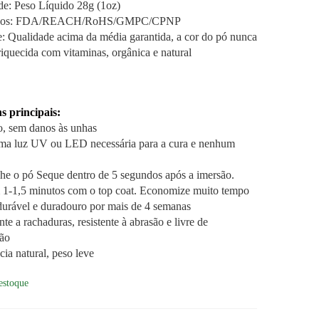
e: Peso Líquido 28g (1oz)
cados: FDA/REACH/RoHS/GMPC/CPNP
: Qualidade acima da média garantida, a cor do pó nunca
iquecida com vitaminas, orgânica e natural
s principais:
o, sem danos às unhas
ma luz UV ou LED necessária para a cura e nenhum
he o pó Seque dentro de 5 segundos após a imersão.
1-1,5 minutos com o top coat. Economize muito tempo
 durável e duradouro por mais de 4 semanas
nte a rachaduras, resistente à abrasão e livre de
ão
cia natural, peso leve
estoque