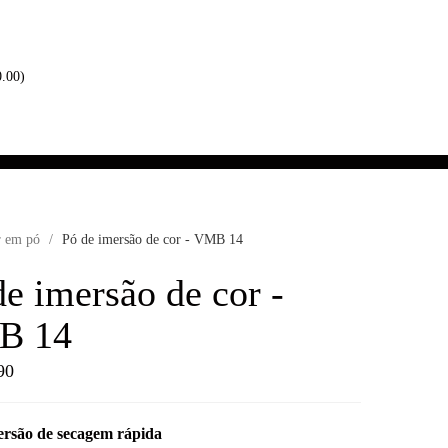
0.00
)
 em pó
/
Pó de imersão de cor - VMB 14
de imersão de cor -
B 14
90
ersão de secagem rápida