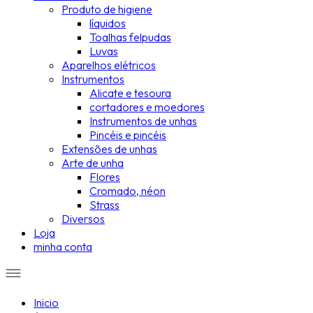
Produto de higiene
líquidos
Toalhas felpudas
Luvas
Aparelhos elétricos
Instrumentos
Alicate e tesoura
cortadores e moedores
Instrumentos de unhas
Pincéis e pincéis
Extensões de unhas
Arte de unha
Flores
Cromado, néon
Strass
Diversos
Loja
minha conta
Inicio