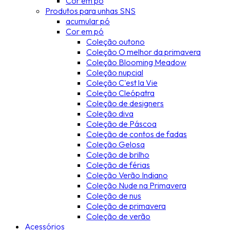
Cor em pó
Produtos para unhas SNS
acumular pó
Cor em pó
Coleção outono
Coleção O melhor da primavera
Coleção Blooming Meadow
Coleção nupcial
Coleção C'est la Vie
Coleção Cleópatra
Coleção de designers
Coleção diva
Coleção de Páscoa
Coleção de contos de fadas
Coleção Gelosa
Coleção de brilho
Coleção de férias
Coleção Verão Indiano
Coleção Nude na Primavera
Coleção de nus
Coleção de primavera
Coleção de verão
Acessórios