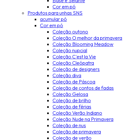
Base e Selante
Cor em pó
Produtos para unhas SNS
acumular pó
Cor em pó
Coleção outono
Coleção O melhor da primavera
Coleção Blooming Meadow
Coleção nupcial
Coleção C'est la Vie
Coleção Cleópatra
Coleção de designers
Coleção diva
Coleção de Páscoa
Coleção de contos de fadas
Coleção Gelosa
Coleção de brilho
Coleção de férias
Coleção Verão Indiano
Coleção Nude na Primavera
Coleção de nus
Coleção de primavera
Coleção de verão