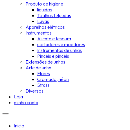
Produto de higiene
líquidos
Toalhas felpudas
Luvas
Aparelhos elétricos
Instrumentos
Alicate e tesoura
cortadores e moedores
Instrumentos de unhas
Pincéis e pincéis
Extensões de unhas
Arte de unha
Flores
Cromado, néon
Strass
Diversos
Loja
minha conta
Inicio