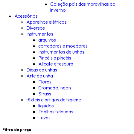
Coleção país das maravilhas do
inverno
Acessórios
Aparelhos elétricos
Diversos
Instrumentos
arquivos
cortadores e moedores
Instrumentos de unhas
Pincéis e pincéis
Alicate e tesoura
Dicas de unhas
Arte de unha
Flores
Cromado, néon
Strass
têxteis e artigos de higiene
líquidos
Toalhas felpudas
Luvas
Filtro de preço