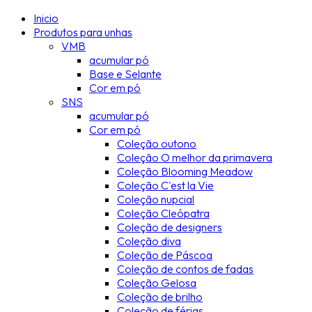
Inicio
Produtos para unhas
VMB
acumular pó
Base e Selante
Cor em pó
SNS
acumular pó
Cor em pó
Coleção outono
Coleção O melhor da primavera
Coleção Blooming Meadow
Coleção C'est la Vie
Coleção nupcial
Coleção Cleópatra
Coleção de designers
Coleção diva
Coleção de Páscoa
Coleção de contos de fadas
Coleção Gelosa
Coleção de brilho
Coleção de férias