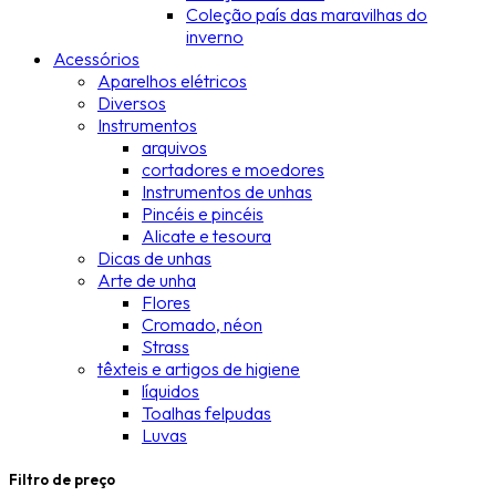
Coleção país das maravilhas do
inverno
Acessórios
Aparelhos elétricos
Diversos
Instrumentos
arquivos
cortadores e moedores
Instrumentos de unhas
Pincéis e pincéis
Alicate e tesoura
Dicas de unhas
Arte de unha
Flores
Cromado, néon
Strass
têxteis e artigos de higiene
líquidos
Toalhas felpudas
Luvas
Filtro de preço