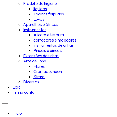
Produto de higiene
líquidos
Toalhas felpudas
Luvas
Aparelhos elétricos
Instrumentos
Alicate e tesoura
cortadores e moedores
Instrumentos de unhas
Pincéis e pincéis
Extensões de unhas
Arte de unha
Flores
Cromado, néon
Strass
Diversos
Loja
minha conta
Inicio