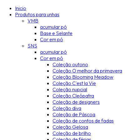
Inicio
Produtos para unhas
VMB
acumular pó
Base e Selante
Cor em pó
SNS
acumular pó
Cor em pó
Coleção outono
Coleção O melhor da primavera
Coleção Blooming Meadow
Coleção C'est la Vie
Coleção nupcial
Coleção Cleópatra
Coleção de designers
Coleção diva
Coleção de Páscoa
Coleção de contos de fadas
Coleção Gelosa
Coleção de brilho
Coleção de férias