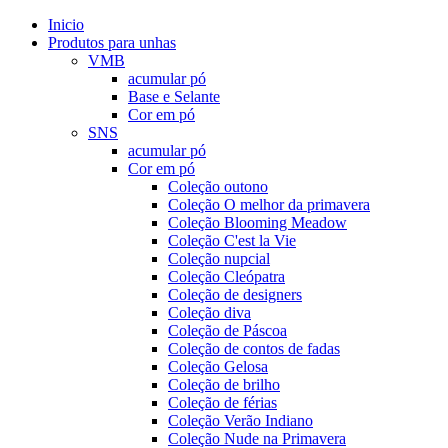
Inicio
Produtos para unhas
VMB
acumular pó
Base e Selante
Cor em pó
SNS
acumular pó
Cor em pó
Coleção outono
Coleção O melhor da primavera
Coleção Blooming Meadow
Coleção C'est la Vie
Coleção nupcial
Coleção Cleópatra
Coleção de designers
Coleção diva
Coleção de Páscoa
Coleção de contos de fadas
Coleção Gelosa
Coleção de brilho
Coleção de férias
Coleção Verão Indiano
Coleção Nude na Primavera