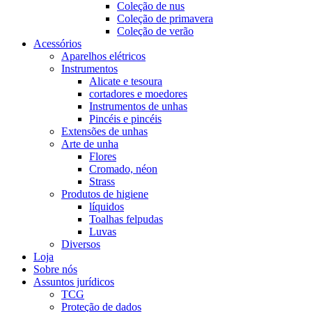
Coleção de nus
Coleção de primavera
Coleção de verão
Acessórios
Aparelhos elétricos
Instrumentos
Alicate e tesoura
cortadores e moedores
Instrumentos de unhas
Pincéis e pincéis
Extensões de unhas
Arte de unha
Flores
Cromado, néon
Strass
Produtos de higiene
líquidos
Toalhas felpudas
Luvas
Diversos
Loja
Sobre nós
Assuntos jurídicos
TCG
Proteção de dados