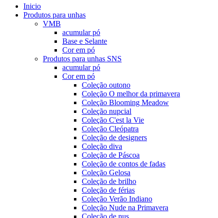
Inicio
Produtos para unhas
VMB
acumular pó
Base e Selante
Cor em pó
Produtos para unhas SNS
acumular pó
Cor em pó
Coleção outono
Coleção O melhor da primavera
Coleção Blooming Meadow
Coleção nupcial
Coleção C'est la Vie
Coleção Cleópatra
Coleção de designers
Coleção diva
Coleção de Páscoa
Coleção de contos de fadas
Coleção Gelosa
Coleção de brilho
Coleção de férias
Coleção Verão Indiano
Coleção Nude na Primavera
Coleção de nus