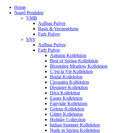
Home
Nagel Produkte
VMB
Aufbau Pulver
Basis & Versiegelung
Farb Pulver
SNS
Aufbau Pulver
Farb Pulver
Autumn Kollektion
Best of Spring Kollektion
Blooming Meadow Kollektion
C’est la Vie Kollektion
Bridal Kollektion
Cleopatra Kollektion
Designer Kollektion
Diva Kollektion
Easter Kollektion
Fairytale Kollektion
Gelous Kollektion
Glitter Kollektion
Holiday Collection
Indian Summer Kollektion
Nude in Spring Kollektion